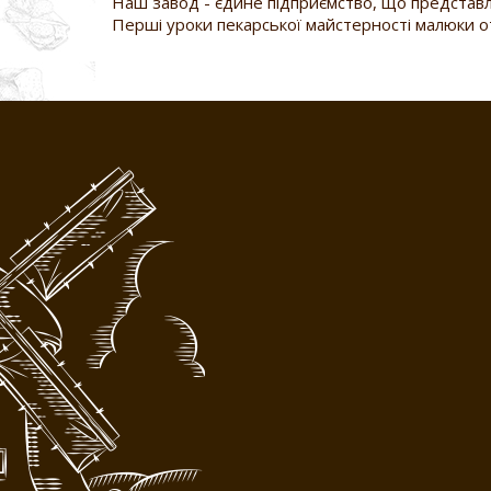
Наш завод - єдине підприємство, що представля
Перші уроки пекарської майстерності малюки о