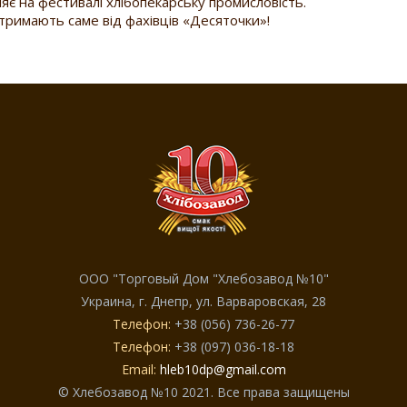
є на фестивалі хлібопекарську промисловість.
тримають саме від фахівців «Десяточки»!
ООО "Торговый Дом "Хлебозавод №10"
Украина, г. Днепр, ул. Варваровская, 28
Телефон:
+38 (056) 736-26-77
Телефон:
+38 (097) 036-18-18
Email:
hleb10dp@gmail.com
© Хлебозавод №10 2021. Все права защищены