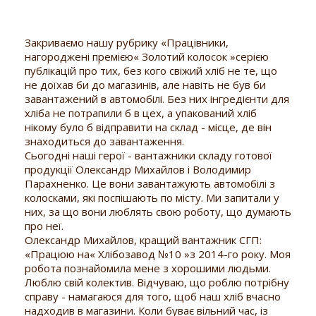
Закриваємо нашу рубрику «Працівники,
нагороджені премією« Золотий колосок »серією
публікацій про тих, без кого свіжий хліб не те, що
не доїхав би до магазинів, але навіть не був би
завантажений в автомобілі. Без них інгредієнти для
хліба не потрапили б в цех, а упакований хліб
нікому було б відправити на склад - місце, де він
знаходиться до завантаження.
Сьогодні наші герої - вантажники складу готової
продукції Олександр Михайлов і Володимир
Парахненко. Це вони завантажують автомобілі з
колосками, які поспішають по місту. Ми запитали у
них, за що вони люблять свою роботу, що думають
про неї.
Олександр Михайлов, кращий вантажник СГП:
«Працюю на« Хлібозавод №10 »з 2014-го року. Моя
робота познайомила мене з хорошими людьми.
Люблю свій колектив. Відчуваю, що роблю потрібну
справу - намагаюся для того, щоб наш хліб вчасно
надходив в магазини. Коли буває вільний час, із