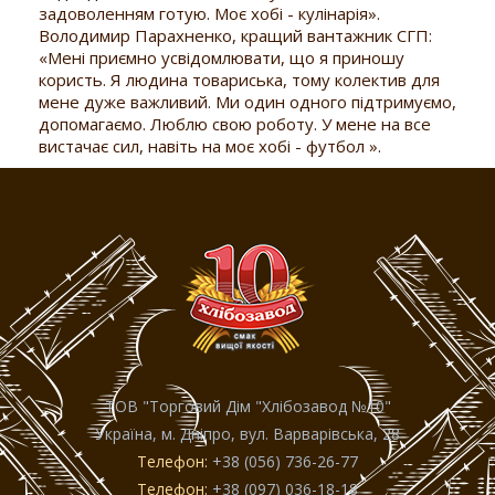
задоволенням готую. Моє хобі - кулінарія».
Володимир Парахненко, кращий вантажник СГП:
«Мені приємно усвідомлювати, що я приношу
користь. Я людина товариська, тому колектив для
мене дуже важливий. Ми один одного підтримуємо,
допомагаємо. Люблю свою роботу. У мене на все
вистачає сил, навіть на моє хобі - футбол ».
ТОВ "Торговий Дiм "Хлiбозавод №10"
Україна, м. Дніпро, вул. Варварівська, 28
Телефон:
+38 (056) 736-26-77
Телефон:
+38 (097) 036-18-18