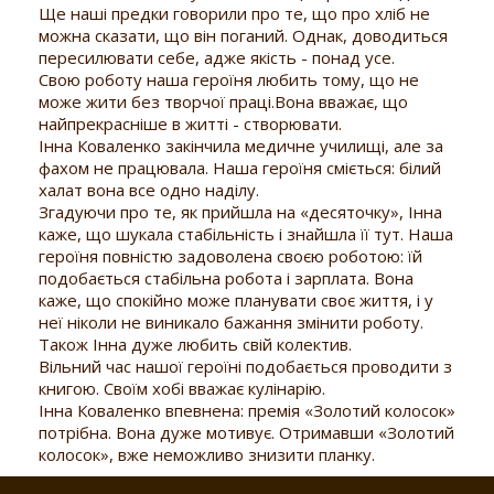
Ще наші предки говорили про те, що про хліб не
можна сказати, що він поганий. Однак, доводиться
пересилювати себе, адже якість - понад усе.
Свою роботу наша героїня любить тому, що не
може жити без творчої праці.Вона вважає, що
найпрекрасніше в житті - створювати.
Інна Коваленко закінчила медичне училищі, але за
фахом не працювала. Наша героїня сміється: білий
халат вона все одно наділу.
Згадуючи про те, як прийшла на «десяточку», Інна
каже, що шукала стабільність і знайшла її тут. Наша
героїня повністю задоволена своєю роботою: їй
подобається стабільна робота і зарплата. Вона
каже, що спокійно може планувати своє життя, і у
неї ніколи не виникало бажання змінити роботу.
Також Інна дуже любить свій колектив.
Вільний час нашої героїні подобається проводити з
книгою. Своїм хобі вважає кулінарію.
Інна Коваленко впевнена: премія «Золотий колосок»
потрібна. Вона дуже мотивує. Отримавши «Золотий
колосок», вже неможливо знизити планку.