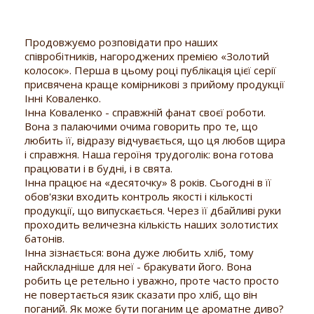
Продовжуємо розповідати про наших
співробітників, нагороджених премією «Золотий
колосок». Перша в цьому році публікація цієї серії
присвячена краще комірникові з прийому продукції
Інні Коваленко.
Інна Коваленко - справжній фанат своєї роботи.
Вона з палаючими очима говорить про те, що
любить її, відразу відчувається, що ця любов щира
і справжня. Наша героїня трудоголік: вона готова
працювати і в будні, і в свята.
Інна працює на «десяточку» 8 років. Сьогодні в її
обов'язки входить контроль якості і кількості
продукції, що випускається. Через її дбайливі руки
проходить величезна кількість наших золотистих
батонів.
Інна зізнається: вона дуже любить хліб, тому
найскладніше для неї - бракувати його. Вона
робить це ретельно і уважно, проте часто просто
не повертається язик сказати про хліб, що він
поганий. Як може бути поганим це ароматне диво?