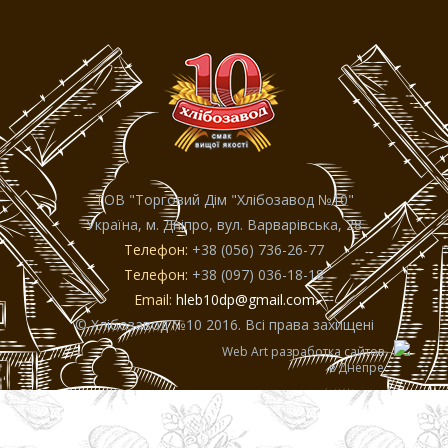
ТОВ "Торговий Дiм "Хлiбозавод №10"
Україна, м. Дніпро, вул. Варварівська, 28
Телефон:
+38 (056) 736-26-77
Телефон:
+38 (097) 036-18-18
Email:
hleb10dp@gmail.com
© Хлібозавод №10 2016. Всі права захищені
Web Art разработка сайтов
в Днепре