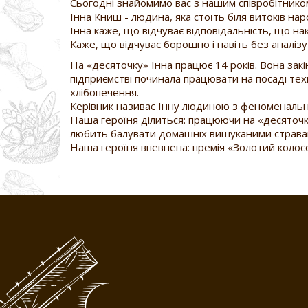
Сьогодні знайомимо вас з нашим співробітнико
Інна Книш - людина, яка стоїть біля витоків на
Інна каже, що відчуває відповідальність, що на
Каже, що відчуває борошно і навіть без аналізу
На «десяточку» Інна працює 14 років. Вона закі
підприємстві починала працювати на посаді техн
хлібопечення.
Керівник називає Інну людиною з феноменально
Наша героїня ділиться: працюючи на «десяточку»
любить балувати домашніх вишуканими стравам
Наша героїня впевнена: премія «Золотий колосо