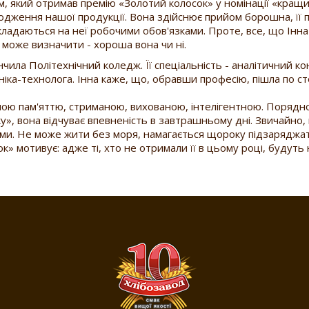
м, який отримав премію «Золотий колосок» у номінації «кращ
родження нашої продукції. Вона здійснює прийом борошна, її по
кладаються на неї робочими обов'язками. Проте, все, що Інна
 може визначити - хороша вона чи ні.
нчила Політехнічний коледж. Її спеціальність - аналітичний ко
іка-технолога. Інна каже, що, обравши професію, пішла по сто
ю пам'яттю, стриманою, вихованою, інтелігентною. Порядної 
, вона відчуває впевненість в завтрашньому дні. Звичайно, кр
и. Не може жити без моря, намагається щороку підзаряджат
к» мотивує: адже ті, хто не отримали її в цьому році, будуть