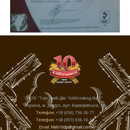
ТОВ "Торговий Дiм "Хлiбозавод №10"
Україна, м. Дніпро, вул. Варварівська, 28
Телефон:
+38 (056) 736-26-77
Телефон:
+38 (097) 036-18-18
Email:
hleb10dp@gmail.com