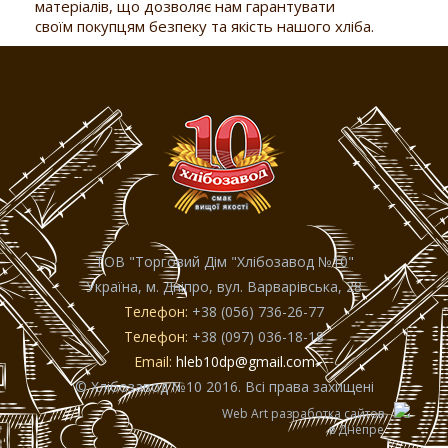
матеріалів, що дозволяє нам гарантувати
своїм покупцям безпеку та якість нашого хліба.
ТОВ "Торговий Дiм "Хлiбозавод №10"
Україна, м. Дніпро, вул. Варварівська, 28
Телефон:
+38 (056) 736-26-77
Телефон:
+38 (097) 036-18-18
Email:
hleb10dp@gmail.com
© Хлібозавод №10 2016. Всі права захищені
Web Art разработка сайтов
в Днепре