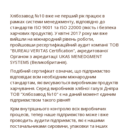
Хлібозавод №10 вже не перший рік працює в
рамках системи менеджменту, відповідно до
стандартів ISO 9001 та ISO 22000 (якість і безпека
харчових продуктів). У квітні 2017 року ми вже
вийшли на міжнародний рівень роботи,
пройшовши ресертифікаційний аудит компанії ТОВ
"BUREAU VERITAS Certification", акредитованої
Органом з акредитації UKAS MENEDGMENT
SYSTEMS (Великобританія).
Подібний сертифікат означає, що підприємство
відповідає всім необхідним міжнародним
стандартам, які висуваються виробникам продуктів
харчування. Серед виробників хлібної галузі Дніпра
ТОВ "Хлібозавод №10" є на даний момент єдиним
підприємством такого рівня!!!
Крім внутрішнього контролю всіх виробничих
процесів, тепер наше підприємство може і вже
проводить аудити підприємств, які є нашими
постачальниками сировини, упаковки та інших