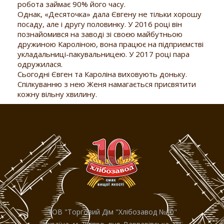
робота займає 90% його часу.
Однак, «Десяточка» дала Євгену не тільки хорошу
посаду, але і другу половинку. У 2016 році він
познайомився на заводі зі своєю майбутньою
дружиною Кароліною, вона працює на підприємстві
укладальниці-пакувальницею. У 2017 році пара
одружилася.
Сьогодні Євген та Кароліна виховують доньку.
Спілкуванню з нею Женя намагається присвятити
кожну вільну хвилину.
ТОВ "Торговий Дiм "Хлiбозавод №10"