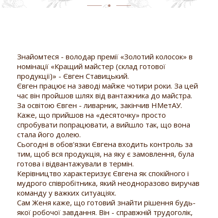
Знайомтеся - володар премії «Золотий колосок» в
номінації «Кращий майстер (склад готової
продукції)» - Євген Ставицький.
Євген працює на заводі майже чотири роки. За цей
час він пройшов шлях від вантажника до майстра.
За освітою Євген - ливарник, закінчив НМетАУ.
Каже, що прийшов на «десяточку» просто
спробувати попрацювати, а вийшло так, що вона
стала його долею.
Сьогодні в обов'язки Євгена входить контроль за
тим, щоб вся продукція, на яку є замовлення, була
готова і відвантажували в термін.
Керівництво характеризує Євгена як спокійного і
мудрого співробітника, який неодноразово виручав
команду у важких ситуаціях.
Сам Женя каже, що готовий знайти рішення будь-
якої робочої завдання. Він - справжній трудоголік,