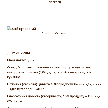
В упаковці
Паперовий пакет
ДСТУ 7517:2014
Маса нетто:
0,45 кг
Склад:
борошно пшеничне вищого сорту, вода питна,
цукор, олія гірчична (6,0%), дріжджі хлібопекарські, сіль
кухонна.
Поживна (харчова) цінність 100 г продукту: б
ілки – 7,1 г; жири
– 4,8 г; вуглеводи – 48,3 г.
Енергетична цінність (калорійність) 100г продукту
– 1125 кдж
(269 ккал).