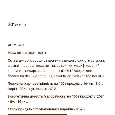
ДСТУ 3781
Маса нетто:
300 г, 1000 г
Склад:
цукор, борошно пшеничне вищого сорту, маргарин,
вівсяні пластівці, вода питна, родзинки, модифікований
крохмаль, пекарський порошок (Е 450і Е 500 рисове
борошно), яєчний порошок, кориця, ароматизатор ванілін.
Поживна (харчова) цінність на 100 г продукту:
білків - 8,0 г;
жирів - 20,4 г, вуглеводів - 69,2 г
Енергетична цінність (калорійність) на 100 г продукту:
2034
кДж, 486 ккал
Строк придатності упакованих виробів
- 30 діб