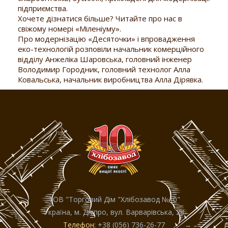
підприємства.
Хочете дізнатися більше? Читайте про нас в
свіжому номері «Міленіуму».
Про модернізацію «Десяточки» і впровадження
еко-технологій розповіли начальник комерційного
відділу Анжеліка Шаровська, головний інженер
Володимир Городник, головний технолог Алла
Ковальська, начальник виробництва Алла Дірявка.
ТОВ "Торговий Дiм "Хлiбозавод №10"
Україна, м. Дніпро, вул. Варварівська, 28
Телефон:
+38 (056) 736-26-77